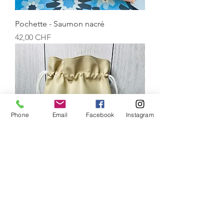
Pochette - Saumon nacré
Prix
42,00 CHF
Phone
Email
Facebook
Instagram
Pochette "White & Beige"
Prix original
Prix promotionnel
32,00 CHF
16,00 CHF
NEWSLETTER