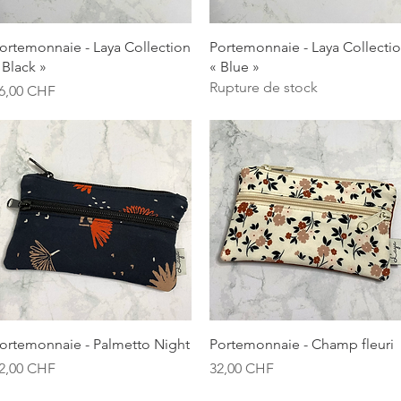
Aperçu rapide
Aperçu rapide
ortemonnaie - Laya Collection
Portemonnaie - Laya Collecti
 Black »
« Blue »
Rupture de stock
rix
6,00 CHF
Aperçu rapide
Aperçu rapide
ortemonnaie - Palmetto Night
Portemonnaie - Champ fleuri
rix
Prix
2,00 CHF
32,00 CHF