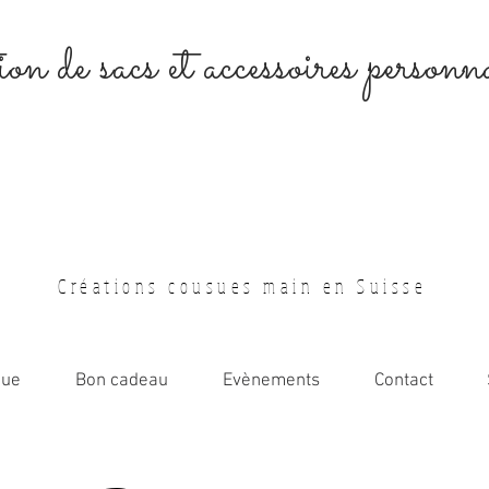
on de sacs et accessoires personna
Créations cousues main en Suisse
que
Bon cadeau
Evènements
Contact