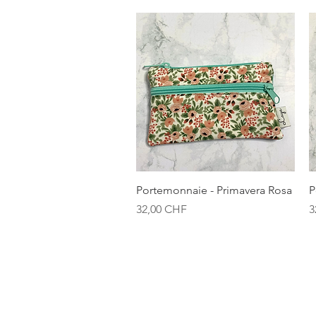
Aperçu rapide
Portemonnaie - Primavera Rosa
P
Prix
P
32,00 CHF
3