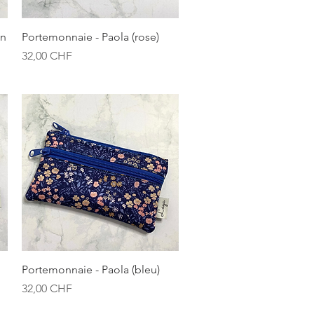
Aperçu rapide
on
Portemonnaie - Paola (rose)
Prix
32,00 CHF
Aperçu rapide
Portemonnaie - Paola (bleu)
Prix
32,00 CHF