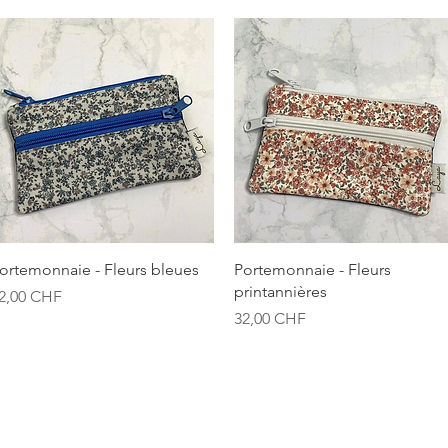
Aperçu rapide
Aperçu rapide
ortemonnaie - Fleurs bleues
Portemonnaie - Fleurs
printannières
rix
2,00 CHF
Prix
32,00 CHF