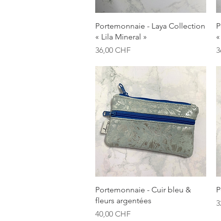
Aperçu rapide
Portemonnaie - Laya Collection
P
« Lila Mineral »
«
Prix
P
36,00 CHF
3
Aperçu rapide
Portemonnaie - Cuir bleu &
P
fleurs argentées
P
3
Prix
40,00 CHF