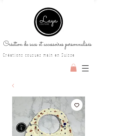
Création de sacs et accessoires personnalisés
Créations cousues main en Suisse