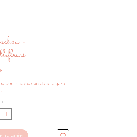
uchou -
efleurs
Prix
HF
u pour cheveux en double gaze 
n.
é
*
er au panier