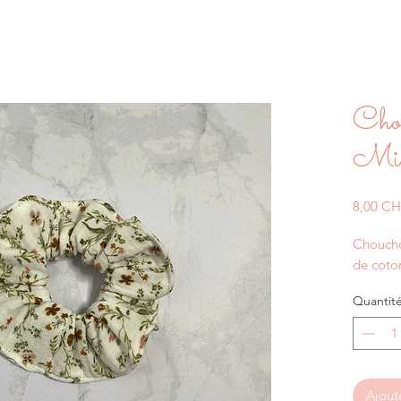
Cho
Mill
8,00 C
Choucho
de coto
Quantit
Ajout