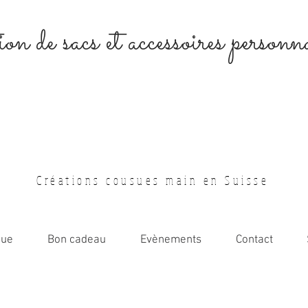
on de sacs et accessoires personna
Créations cousues main en Suisse
que
Bon cadeau
Evènements
Contact