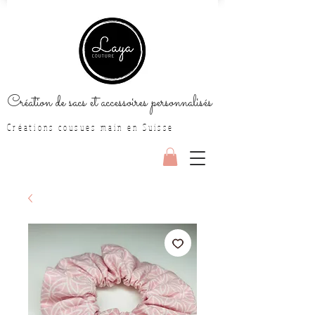
Création de sacs et accessoires personnalisés
Créations cousues main en Suisse