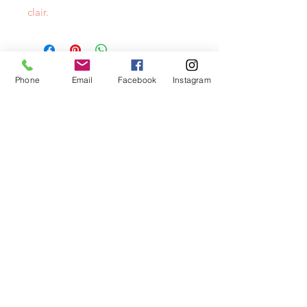
clair.
NEWSLETTER
Phone
Email
Facebook
Instagram
info@layacouture.ch
0041 78 860 21 63