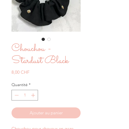
Chouchou -
Stardust Black
Prix
8,00 CHF
Quantité
*
Ajouter au panier
Chouchou pour cheveux en gaze