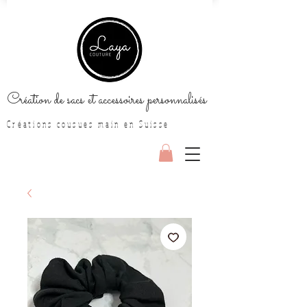
Création de sacs et accessoires personnalisés
Créations cousues main en Suisse