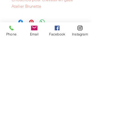
Atelier Brunette
NEWSLETTER
Phone
Email
Facebook
Instagram
info@layacouture.ch
0041 78 860 21 63