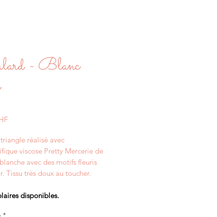
lard - Blanc
i
Prix
CHF
triangle réalisé avec
fique viscose Pretty Mercerie de
blanche avec des motifs fleuris
ir. Tissu très doux au toucher.
laires disponibles.
é
*