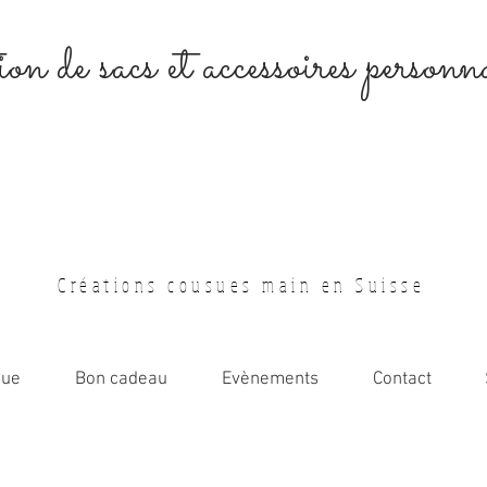
on de sacs et accessoires personna
Créations cousues main en Suisse
que
Bon cadeau
Evènements
Contact