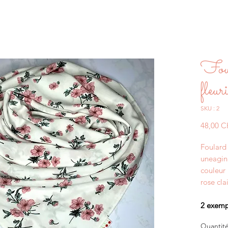
Fou
fleur
SKU : 2
48,00 
Foulard 
uneagini
couleur 
rose cla
2 exemp
Quantit