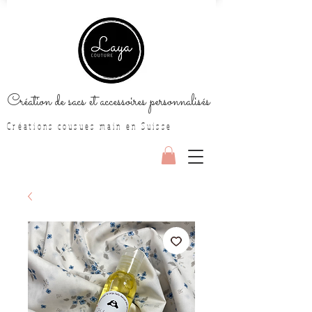
Création de sacs et accessoires personnalisés
Créations cousues main en Suisse