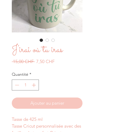
J’irai où tu iras
Prix
Prix
 15,00 CHF 
7,50 CHF
original
promotionnel
Quantité
*
Ajouter au panier
Tasse de 425 ml
Tasse Cricut personnalisée avec des