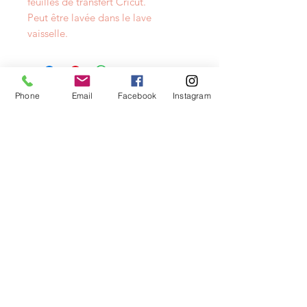
feuilles de transfert Cricut.
Peut être lavée dans le lave
vaisselle.
NEWSLETTER
Phone
Email
Facebook
Instagram
info@layacouture.ch