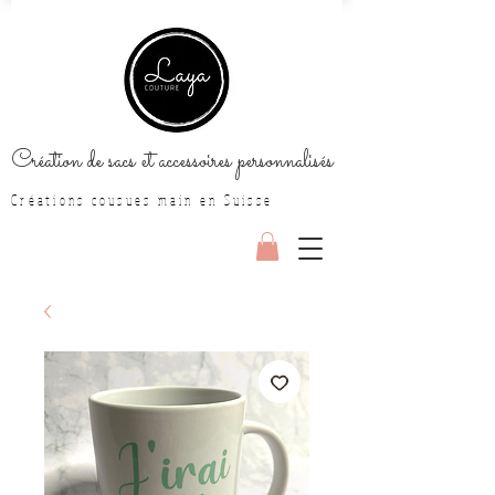
Création de sacs et accessoires personnalisés
Créations cousues main en Suisse