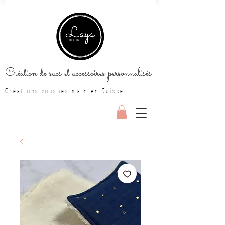
Création de sacs et accessoires personnalisés
Créations cousues main en Suisse