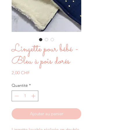
Lingette pour bébé -
Bleu à pois dorés
Prix
2,00 CHF
Quantité
*
Ajouter au panier
Lingette lavable réalisée en double