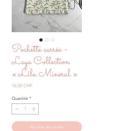
Pochette carrée -
Laya Collection
« Lila Mineral »
Prix
16,00 CHF
Quantité
*
Ajouter au panier