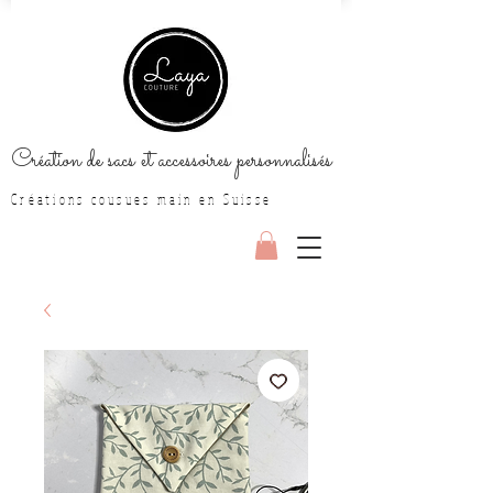
Création de sacs et accessoires personnalisés
Créations cousues main en Suisse