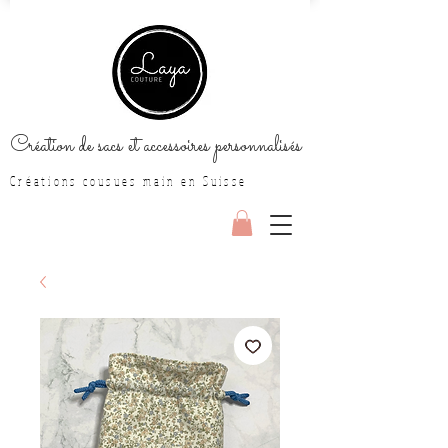
Création de sacs et accessoires personnalisés
Créations cousues main en Suisse