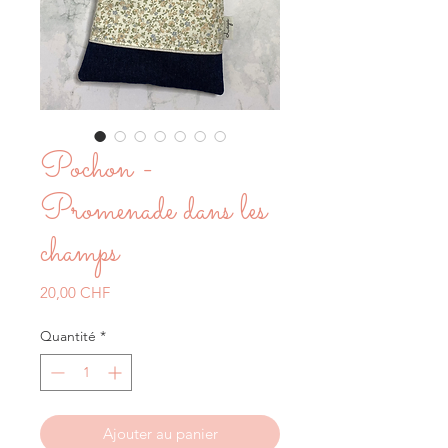
Pochon -
Promenade dans les
champs
Prix
20,00 CHF
Quantité
*
Ajouter au panier