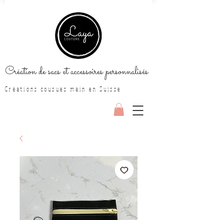
Création de sacs et accessoires personnalisés
Créations cousues main en Suisse