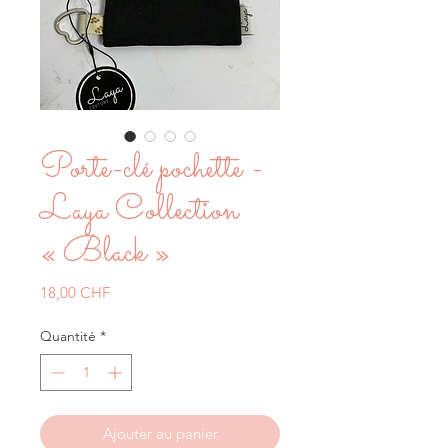
Porte-clé pochette -
Laya Collection
« Black »
Prix
18,00 CHF
Quantité
*
Ajouter au panier