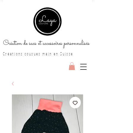
Création de sacs et accessoires personnalisés
Créations cousues main en Suisse