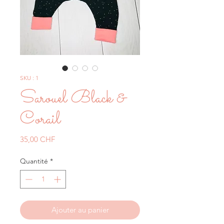
SKU : 1
Sarouel Black &
Corail
Prix
35,00 CHF
Quantité
*
Ajouter au panier