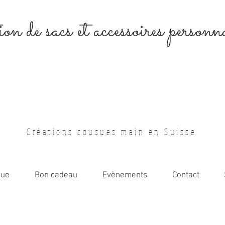
on de sacs et accessoires personna
Créations cousues main en Suisse
que
Bon cadeau
Evènements
Contact