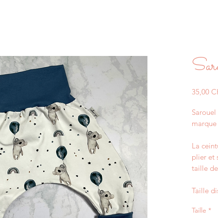
Saro
35,00 
Sarouel 
marque 
La ceint
plier et
taille de
Taille d
Taille
*