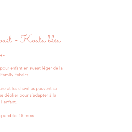
uel - Koala bleu
Prix
CHF
pour enfant en sweat léger de la
Family Fabrics.
ure et les chevilles peuvent se
 se déplier pour s’adapter à la
 l’enfant.
isponible: 18 mois