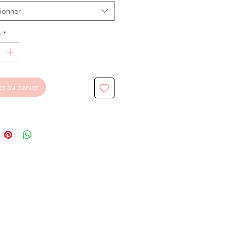
ionner
é
*
er au panier