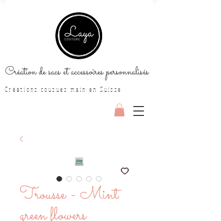
Création de sacs et accessoires personnalisés
Créations cousues main en Suisse
Trousse - Mint
green flowers