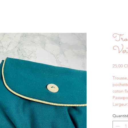
Trou
Vert
25,00 
Trousse,
pochette
coton fl
Passepoi
Largeur
Quantit