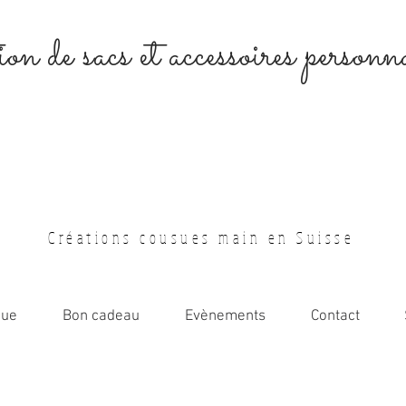
on de sacs et accessoires personna
Créations cousues main en Suisse
que
Bon cadeau
Evènements
Contact