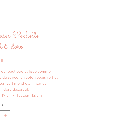
sse Pochette -
 & doré
Prix
CHF
 qui peut être utilisée comme
 de soirée, en coton épais vert et
euri vert menthe à l’intérieur.
l doré décoratif.
: 19 cm / Hauteur: 12 cm
é
*